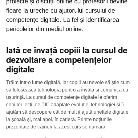
proiecte și discuții online cu profesorii devine
floare la ureche cu ajutorului cursului de
competențe digitale. La fel și identificarea
pericolelor din mediul online.
Iată ce învață copiii la cursul de
dezvoltare a competențelor
digitale
Trăim într-o lume digitală, iar copiii au nevoie să știe cum
să folosească tehnologia pentru a învăța și comunica cu
ușurință. La cursul de competențe digitale le oferim
copiilor lecții de TIC adaptate evoluției tehnologiei și îi
ajutăm să descopere cât de mult îi ajută uneltele digitale
la școală și, mai apoi, în carieră. Printre noțiunile
prezentate de traineri la acest curs se numără: