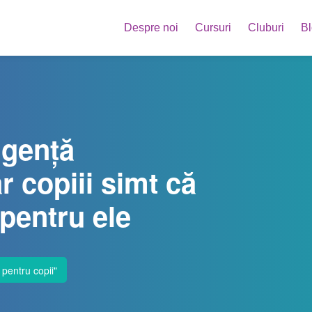
Despre noi
Cursuri
Cluburi
B
igență
ar copiii simt că
 pentru ele
pentru copii
"