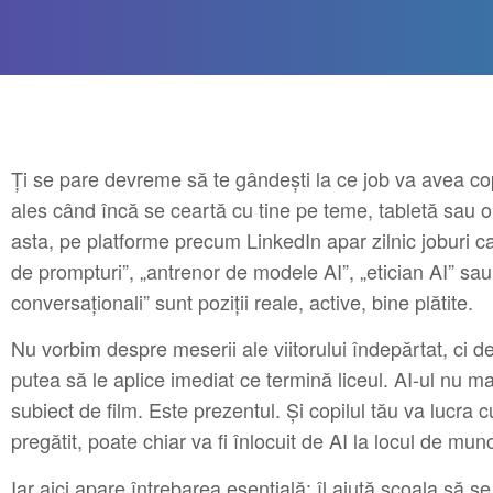
Ți se pare devreme să te gândești la ce job va avea co
ales când încă se ceartă cu tine pe teme, tabletă sau o
asta, pe platforme precum LinkedIn apar zilnic joburi ca
de prompturi”, „antrenor de modele AI”, „etician AI” sau 
conversaționali” sunt poziții reale, active, bine plătite.
Nu vorbim despre meserii ale viitorului îndepărtat, ci de
putea să le aplice imediat ce termină liceul. AI-ul nu 
subiect de film. Este prezentul. Și copilul tău va lucra c
pregătit, poate chiar va fi înlocuit de AI la locul de mun
Iar aici apare întrebarea esențială: îl ajută școala să s