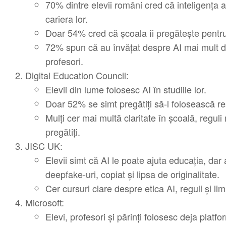
70% dintre elevii români cred că inteligența ar
cariera lor.
Doar 54% cred că școala îi pregătește pentru 
72% spun că au învățat despre AI mai mult de
profesori.
Digital Education Council:
Elevii din lume folosesc AI în studiile lor.
Doar 52% se simt pregătiți să-l folosească r
Mulți cer mai multă claritate în școală, reguli
pregătiți.
JISC UK:
Elevii simt că AI le poate ajuta educația, dar 
deepfake-uri, copiat și lipsa de originalitate.
Cer cursuri clare despre etica AI, reguli și li
Microsoft:
Elevi, profesori și părinți folosesc deja platf