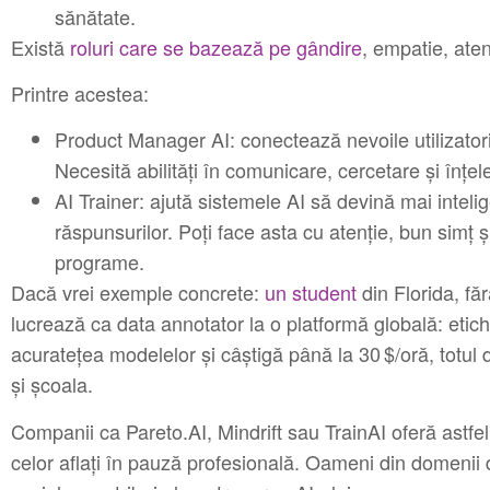
sănătate.
Există
roluri care se bazează pe gândire
, empatie, aten
Printre acestea:
Product Manager AI: conectează nevoile utilizatori
Necesită abilități în comunicare, cercetare și înțel
AI Trainer: ajută sistemele AI să devină mai inteli
răspunsurilor. Poți face asta cu atenție, bun simț ș
programe.
Dacă vrei exemple concrete:
un student
din Florida, fă
lucrează ca data annotator la o platformă globală: etich
acuratețea modelelor și câștigă până la 30 $/oră, totul d
și școala.
Companii ca Pareto.AI, Mindrift sau TrainAI oferă astfel 
celor aflați în pauză profesională. Oameni din domenii di