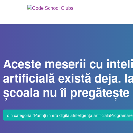
Aceste meserii cu intel
artificială există deja. I
școala nu îi pregătește
din categoria "
Părinți în era digitală
Inteligență artificială
Programare 