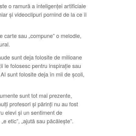
ste o ramură a inteligenței artificiale
ar și videoclipuri pornind de la ce îi
de carte sau „compune” o melodie,
ural.
de sunt deja folosite de milioane
ii le folosesc pentru inspirație sau
I sunt folosite deja în mii de școli,
rumente sunt tot mai prezente,
ți profesori și părinți nu au fost
ru elevi și un sentiment de
 „e etic”, „ajută sau păcălește”.