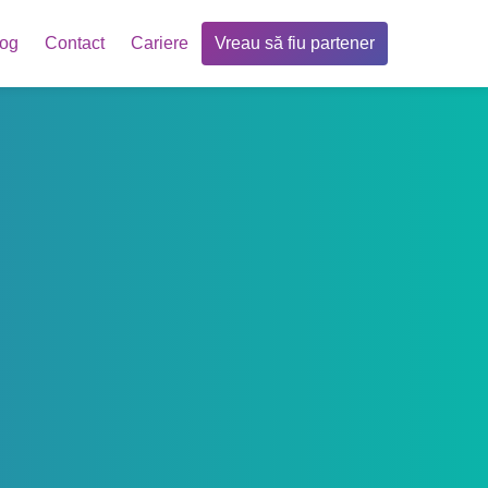
log
Contact
Cariere
Vreau să fiu partener