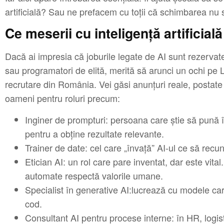
artificială? Sau ne prefacem cu toții că schimbarea nu 
Ce meserii cu inteligență artificială
Dacă ai impresia că joburile legate de AI sunt rezervat
sau programatori de elită, merită să arunci un ochi pe 
recrutare din România. Vei găsi anunțuri reale, postat
oameni pentru roluri precum:
Inginer de prompturi: persoana care știe să pună în
pentru a obține rezultate relevante.
Trainer de date: cel care „învață” AI-ul ce să recu
Etician AI: un rol care pare inventat, dar este vita
automate respectă valorile umane.
Specialist în generative AI:lucrează cu modele car
cod.
Consultant AI pentru procese interne: în HR, logis