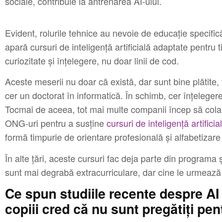
sociale, contribuie la antrenarea AI‑ului.
Evident, rolurile tehnice au nevoie de educație specifi
apară cursuri de inteligență artificială adaptate pentru 
curiozitate și înțelegere, nu doar linii de cod.
Aceste meserii nu doar că există, dar sunt bine plătite, 
cer un doctorat în informatică. În schimb, cer înțelegere
Tocmai de aceea, tot mai multe companii încep să col
ONG-uri pentru a susține
cursuri de inteligență artificia
formă timpurie de orientare profesională și alfabetizare 
În alte țări, aceste cursuri fac deja parte din programa
sunt mai degrabă extracurriculare, dar cine le urmează
Ce spun studiile recente despre AI 
copiii cred că nu sunt pregătiți pe