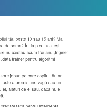
pilul tău peste 10 sau 15 ani? Mai
ra de somn? În timp ce tu citești
re nu existau acum trei ani. „Inginer
„data trainer pentru algoritmi
spre joburi pe care copilul tău ar
mai este o promisiune vagă sau un
u el, alături de el sau, dacă nu e
că.
e pregătească pentru inteligența