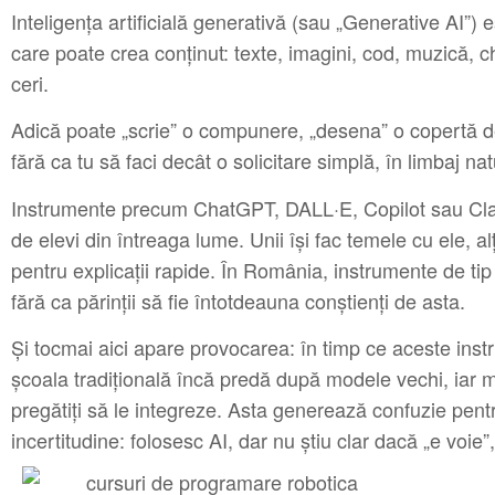
Inteligența artificială generativă (sau „Generative AI”) e
care poate crea conținut: texte, imagini, cod, muzică, chi
ceri.
Adică poate „scrie” o compunere, „desena” o copertă 
fără ca tu să faci decât o solicitare simplă, în limbaj nat
Instrumente precum ChatGPT, DALL·E, Copilot sau Clau
de elevi din întreaga lume. Unii își fac temele cu ele, alț
pentru explicații rapide. În România, instrumente de tip A
fără ca părinții să fie întotdeauna conștienți de asta.
Și tocmai aici apare provocarea: în timp ce aceste inst
școala tradițională încă predă după modele vechi, iar mul
pregătiți să le integreze. Asta generează confuzie pent
incertitudine: folosesc AI, dar nu știu clar dacă „e voie”,