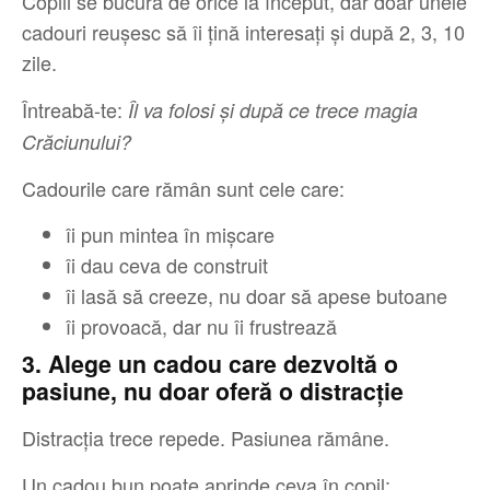
Copiii se bucură de orice la început, dar doar unele
cadouri reușesc să îi țină interesați și după 2, 3, 10
zile.
Întreabă-te:
Îl va folosi și după ce trece magia
Crăciunului?
Cadourile care rămân sunt cele care:
îi pun mintea în mișcare
îi dau ceva de construit
îi lasă să creeze, nu doar să apese butoane
îi provoacă, dar nu îi frustrează
3. Alege un cadou care dezvoltă o
pasiune, nu doar oferă o distracție
Distracția trece repede. Pasiunea rămâne.
Un cadou bun poate aprinde ceva în copil: