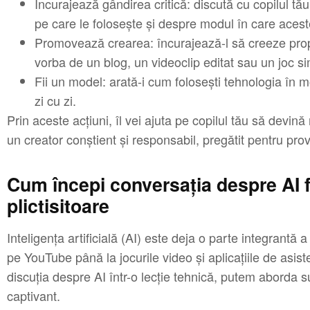
Încurajează gândirea critică: discută cu copilul tă
pe care le folosește și despre modul în care acest
Promovează crearea: încurajează-l să creeze proprii
vorba de un blog, un videoclip editat sau un joc si
Fii un model: arată-i cum folosești tehnologia în m
zi cu zi.
Prin aceste acțiuni, îl vei ajuta pe copilul tău să devină 
un creator conștient și responsabil, pregătit pentru provoc
Cum începi conversația despre AI f
plictisitoare
Inteligența artificială (AI) este deja o parte integrantă a
pe YouTube până la jocurile video și aplicațiile de asis
discuția despre AI într-o lecție tehnică, putem aborda s
captivant.