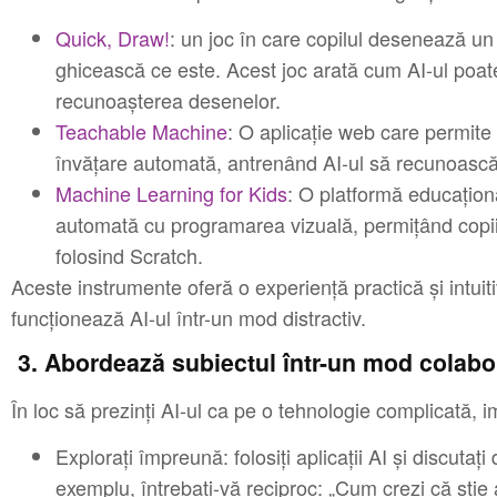
Quick, Draw!
: un joc în care copilul desenează un 
ghicească ce este. Acest joc arată cum AI-ul poat
recunoașterea desenelor.
Teachable Machine
: O aplicație web care permite
învățare automată, antrenând AI-ul să recunoască 
Machine Learning for Kids
: O platformă educațio
automată cu programarea vizuală, permițând copiil
folosind Scratch.
Aceste instrumente oferă o experiență practică și intuit
funcționează AI-ul într-un mod distractiv.
3. Abordează subiectul într-un mod colabo
În loc să prezinți AI-ul ca pe o tehnologie complicată, i
Explorați împreună: folosiți aplicații AI și discuta
exemplu, întrebați-vă reciproc: „Cum crezi că ști