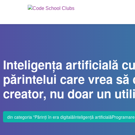
Inteligența artificială c
părintelui care vrea să
creator, nu doar un util
din categoria "
Părinți în era digitală
Inteligență artificială
Programare 