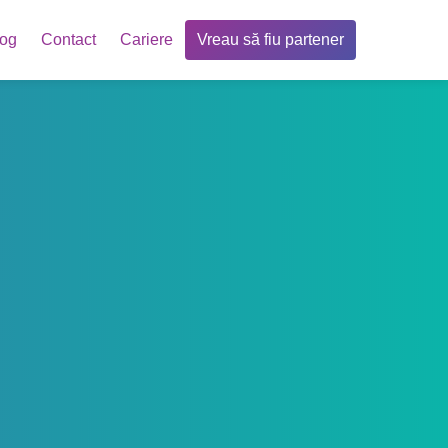
log
Contact
Cariere
Vreau să fiu partener