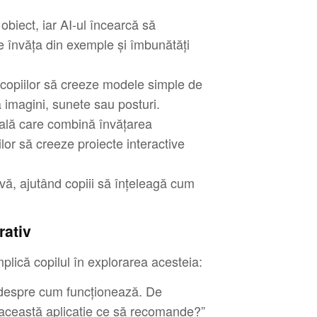
obiect, iar AI-ul încearcă să
e învăța din exemple și îmbunătăți
 copiilor să creeze modele simple de
imagini, sunete sau posturi.
nală care combină învățarea
or să creeze proiecte interactive
ivă, ajutând copiii să înțeleagă cum
rativ
mplică copilul în explorarea acesteia:
ți despre cum funcționează. De
e această aplicație ce să recomande?”