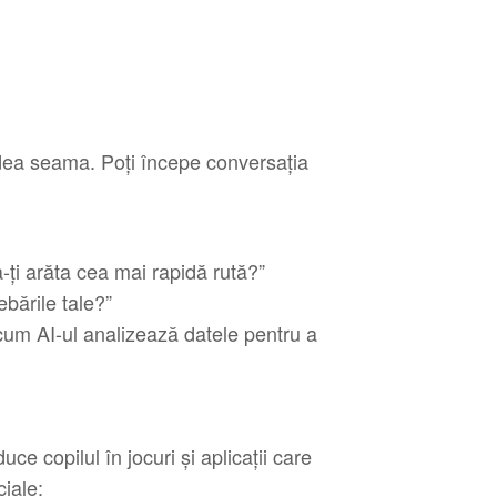
 dea seama. Poți începe conversația
ți arăta cea mai rapidă rută?”
ebările tale?”
cum AI-ul analizează datele pentru a
ce copilul în jocuri și aplicații care
iale: