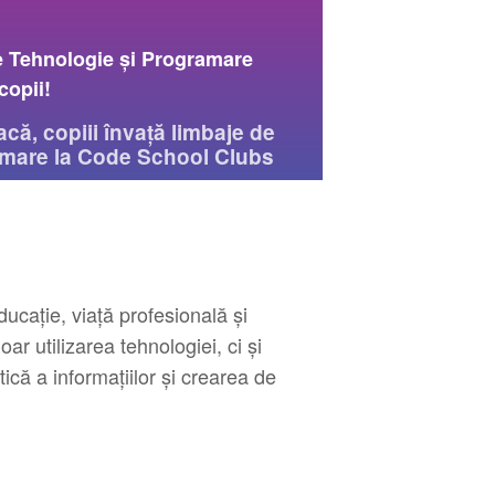
e Tehnologie și Programare
copii!
acă, copiii învață limbaje de
mare la Code School Clubs
ucație, viață profesională și
r utilizarea tehnologiei, ci și
ică a informațiilor și crearea de