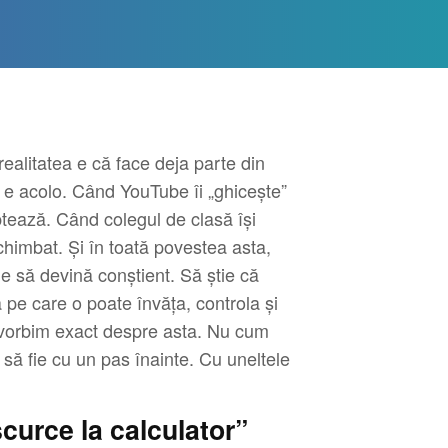
realitatea e că face deja parte din
… e acolo. Când YouTube îi „ghicește”
tează. Când colegul de clasă își
chimbat. Și în toată povestea asta,
ie să devină conștient. Să știe că
pe care o poate învăța, controla și
d vorbim exact despre asta. Nu cum
a să fie cu un pas înainte. Cu uneltele
curce la calculator”