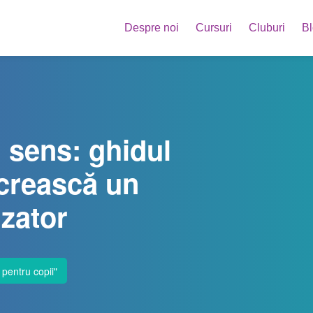
Despre noi
Cursuri
Cluburi
B
u sens: ghidul
 crească un
izator
pentru copii
"