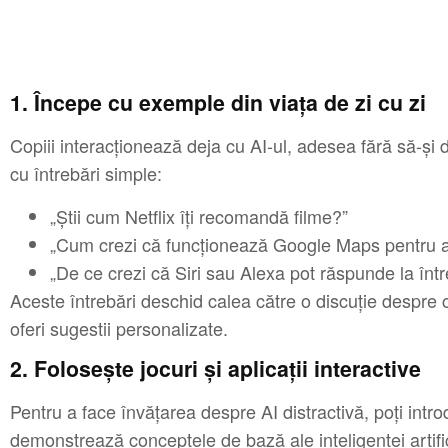
1. Începe cu exemple din viața de zi cu zi
Copiii interacționează deja cu AI-ul, adesea fără să-și
cu întrebări simple:
„Știi cum Netflix îți recomandă filme?”
„Cum crezi că funcționează Google Maps pentru a-
„De ce crezi că Siri sau Alexa pot răspunde la într
Aceste întrebări deschid calea către o discuție despre 
oferi sugestii personalizate.
2. Folosește jocuri și aplicații interactive
Pentru a face învățarea despre AI distractivă, poți introdu
demonstrează conceptele de bază ale inteligenței artific