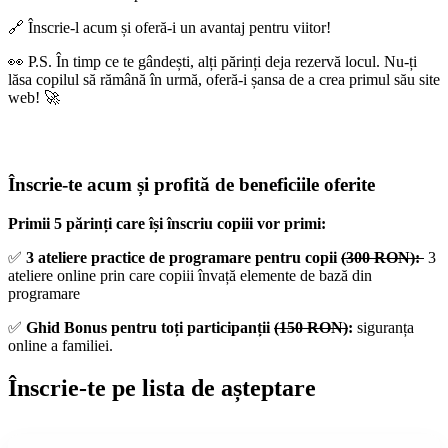
🔗 Înscrie-l acum și oferă-i un avantaj pentru viitor!
👀 P.S. În timp ce te gândești, alți părinți deja rezervă locul. Nu-ți
lăsa copilul să rămână în urmă, oferă-i șansa de a crea primul său site
web! 🚀
Înscrie-te acum și profită de beneficiile oferite
Primii 5 părinți care își înscriu copiii vor primi:
✅
3 ateliere practice de programare pentru copii
(300 RON):
3
ateliere online prin care copiii învață elemente de bază din
programare
✅
Ghid Bonus pentru toți participanții
(150 RON)
:
siguranța
online a familiei.
Înscrie-te pe lista de așteptare