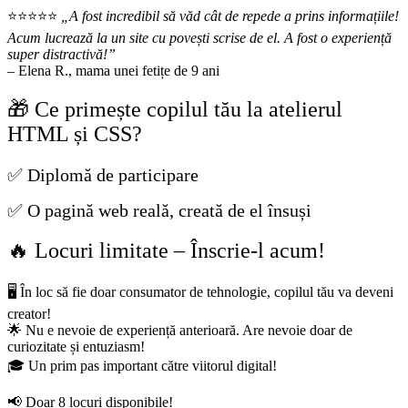
⭐⭐⭐⭐⭐
„A fost incredibil să văd cât de repede a prins informațiile!
Acum lucrează la un site cu povești scrise de el. A fost o experiență
super distractivă!”
– Elena R., mama unei fetițe de 9 ani
🎁 Ce primește copilul tău la atelierul
HTML și CSS?
✅ Diplomă de participare
✅ O pagină web reală, creată de el însuși
🔥 Locuri limitate – Înscrie-l acum!
🖥️ În loc să fie doar consumator de tehnologie, copilul tău va deveni
creator!
🌟 Nu e nevoie de experiență anterioară. Are nevoie doar de
curiozitate și entuziasm!
🎓 Un prim pas important către viitorul digital!
📢 Doar 8 locuri disponibile!