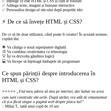
✅ Înțelege ce este HTML și CSS și cum le folosim
✅ Adăuga texte, imagini și butoane interactive
✅ Personaliza design-ul site-ului după propriile idei
⚡ De ce să învețe HTML și CSS?
De ce să fie doar utilizator, când poate fi creator? În această sesiune,
copilul tău:
🌟 Va câștiga o nouă superputere digitală
🎨 Va combina creativitatea cu tehnologia
💡 Își va dezvolta gândirea logică
💻 Va începe să înțeleagă limbajele de programare
Ce spun părinții despre introducerea în
HTML și CSS?
⭐⭐⭐⭐⭐
„Fiul meu adora să stea pe internet, dar habar nu avea
cum sunt construite site-urile. După atelier, era atât de entuziasmat
că și-a făcut singur o pagină web despre pisica lui!”
– Mihai T., tatăl unui copil de 10 ani