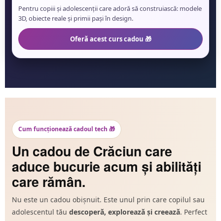
Pentru copiii și adolescenții care adoră să construiască: modele
3D, obiecte reale și primii pași în design.
Oferă acest curs cadou 🎁
Cum funcționează cadoul tech 🎁
Un cadou de Crăciun care
aduce bucurie acum și abilități
care rămân.
Nu este un cadou obișnuit. Este unul prin care copilul sau
adolescentul tău
descoperă, explorează și creează
. Perfect