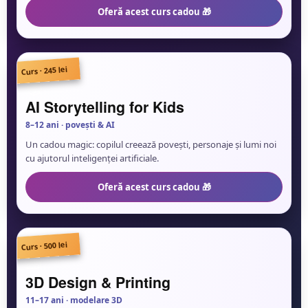
Oferă acest curs cadou 🎁
Curs · 245 lei
📚
AI Storytelling for Kids
8–12 ani · povești & AI
Un cadou magic: copilul creează povești, personaje și lumi noi
cu ajutorul inteligenței artificiale.
Oferă acest curs cadou 🎁
Curs · 500 lei
🧱
3D Design & Printing
11–17 ani · modelare 3D