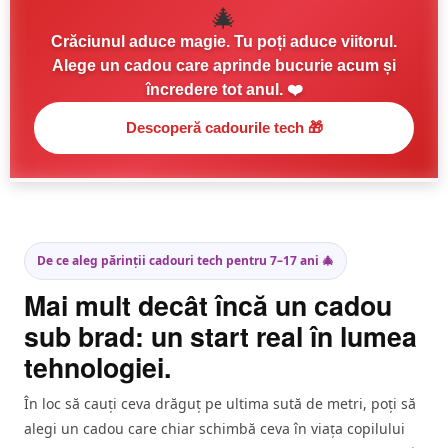
🎄
Crăciunul aduce magie. Tu poți aduce viitorul.
Alege un cadou care aprinde bucurie acum și
încredere tot anul. ❤️
Descoperă cadourile tech 🎁
De ce aleg părinții cadouri tech pentru 7–17 ani 🎄
Mai mult decât încă un cadou
sub brad: un start real în lumea
tehnologiei.
În loc să cauți ceva drăguț pe ultima sută de metri, poți să
alegi un cadou care chiar schimbă ceva în viața copilului