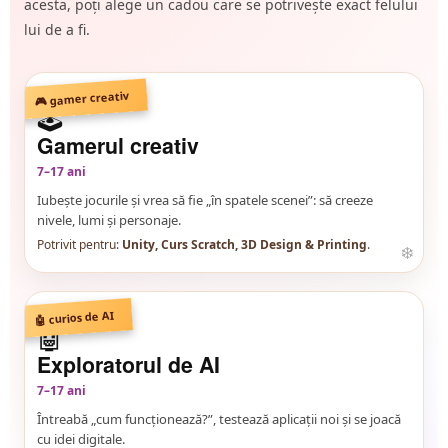
acesta, poți alege un cadou care se potrivește exact felului
lui de a fi.
🎮 gamer creativ
🕹️
Gamerul creativ
7–17 ani
Iubește jocurile și vrea să fie „în spatele scenei”: să creeze
nivele, lumi și personaje.
Potrivit pentru:
Unity, Curs Scratch, 3D Design & Printing
.
🤖 curios de AI
🤖
Exploratorul de AI
7–17 ani
Întreabă „cum funcționează?”, testează aplicații noi și se joacă
cu idei digitale.