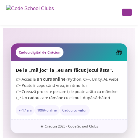
🎁
Cadou digital de Crăciun
De la „mă joc” la „eu am făcut jocul ăsta”.
👉 Acces la
un curs online
(Python, C++, Unity, AI, web)
👉 Poate începe când vrea, în ritmul lui
👉 Creează proiecte pe care ți le poate arăta cu mândrie
👉 Un cadou care rămâne cu el mult după sărbători
7–17 ani
100% online
Cadou cu viitor
🎄 Crăciun 2025 · Code School Clubs