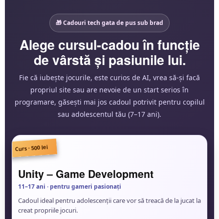
🎁 Cadouri tech gata de pus sub brad
Alege cursul-cadou în funcție
de vârstă și pasiunile lui.
Fie că iubește jocurile, este curios de AI, vrea să-și facă
propriul site sau are nevoie de un start serios în
programare, găsești mai jos cadoul potrivit pentru copilul
sau adolescentul tău (7–17 ani).
Curs · 500 lei
🕹️
Unity – Game Development
11–17 ani · pentru gameri pasionați
Cadoul ideal pentru adolescenții care vor să treacă de la jucat la
creat propriile jocuri.