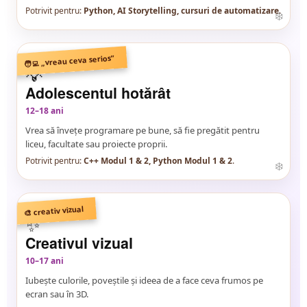
Potrivit pentru:
Python, AI Storytelling, cursuri de automatizare
.
🧑‍💻 „vreau ceva serios”
💡
Adolescentul hotărât
12–18 ani
Vrea să învețe programare pe bune, să fie pregătit pentru
liceu, facultate sau proiecte proprii.
Potrivit pentru:
C++ Modul 1 & 2, Python Modul 1 & 2
.
🎨 creativ vizual
✨
Creativul vizual
10–17 ani
Iubește culorile, poveștile și ideea de a face ceva frumos pe
ecran sau în 3D.