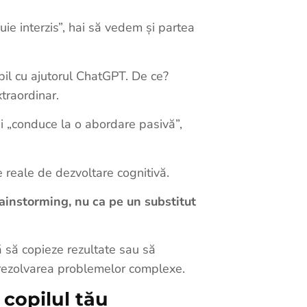
uie interzis”, hai să vedem și partea
pil cu ajutorul ChatGPT. De ce?
xtraordinar.
și „conduce la o abordare pasivă”,
e reale de dezvoltare cognitivă.
ainstorming, nu ca pe un substitut
că să copieze rezultate sau să
 rezolvarea problemelor complexe.
copilul tău