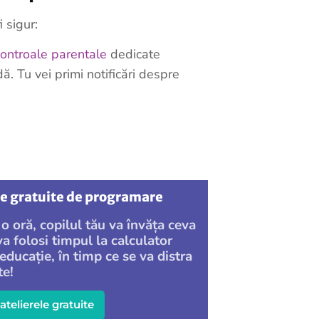
i sigur:
controale parentale
dedicate
ă. Tu vei primi notificări despre
re gratuite de programare
 o oră, copilul tău va învăța ceva
va folosi timpul la calculator
educație, în timp ce se va distra
te!
atelierele gratuite