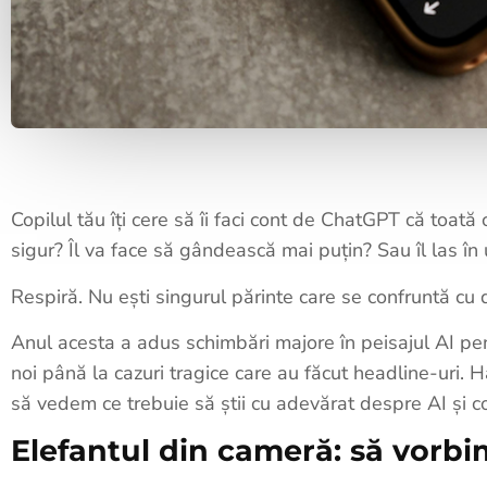
Copilul tău îți cere să îi faci cont de ChatGPT că toată c
sigur? Îl va face să gândească mai puțin? Sau îl las î
Respiră. Nu ești singurul părinte care se confruntă cu 
Anul acesta a adus schimbări majore în peisajul AI pen
noi până la cazuri tragice care au făcut headline-uri. H
să vedem ce trebuie să știi cu adevărat despre AI și co
Elefantul din cameră: să vorbi