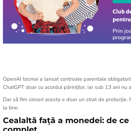
Club d
pentru 
Prin jo
progra
OpenAI tocmai a lansat controale parentale obligatorii.
ChatGPT doar cu acordul părinților, iar sub 13 ani nu au
Dar să fim sinceri acesta e doar un strat de protecție
la tine.
Cealaltă față a monedei: de ce 
complet