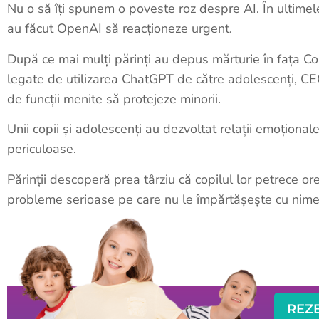
Nu o să îți spunem o poveste roz despre AI. În ultimele
au făcut OpenAI să reacționeze urgent.
După ce mai mulți părinți au depus mărturie în fața C
legate de utilizarea ChatGPT de către adolescenți, C
de funcții menite să protejeze minorii.
Unii copii și adolescenți au dezvoltat relații emoționale
periculoase.
Părinții descoperă prea târziu că copilul lor petrece or
probleme serioase pe care nu le împărtășește cu nimen
REZ