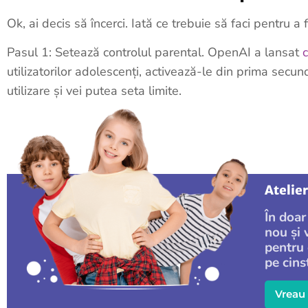
Ok, ai decis să încerci. Iată ce trebuie să faci pentru a f
Pasul 1: Setează controlul parental. OpenAI a lansat
utilizatorilor adolescenți, activează-le din prima secund
utilizare și vei putea seta limite.
Atelie
În doar
nou și 
pentru 
pe cins
Vreau 