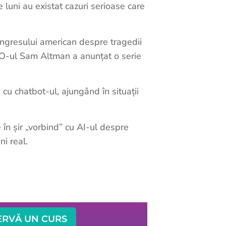
 luni au existat cazuri serioase care
ongresului american despre tragedii
EO-ul Sam Altman a anunțat o serie
 cu chatbot-ul, ajungând în situații
e în șir „vorbind” cu AI-ul despre
i real.
ERVĂ UN CURS