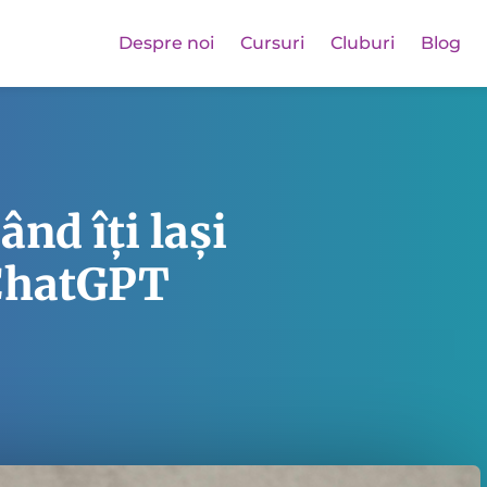
Despre noi
Cursuri
Cluburi
Blog
nd îți lași
 ChatGPT