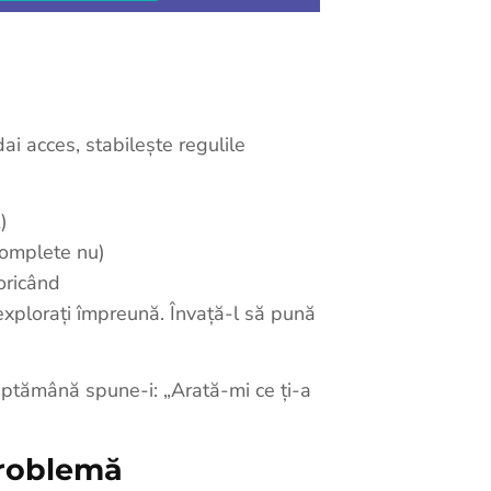
dai acces, stabilește regulile
)
complete nu)
 oricând
 explorați împreună. Învață-l să pună
săptămână spune-i: „Arată-mi ce ți-a
problemă