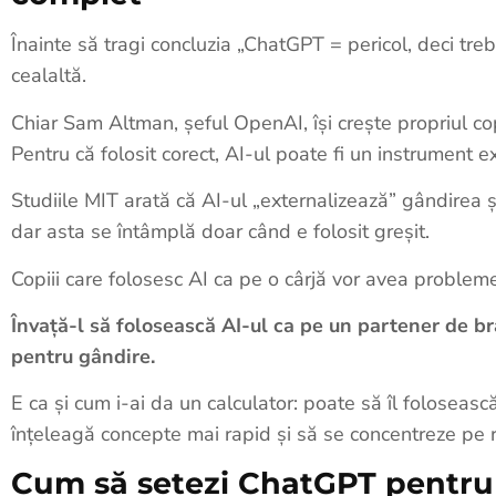
Înainte să tragi concluzia „ChatGPT = pericol, deci treb
cealaltă.
Chiar Sam Altman, șeful OpenAI, își crește propriul co
Pentru că folosit corect, AI-ul poate fi un instrument e
Studiile MIT arată că AI-ul „externalizează” gândirea 
dar asta se întâmplă doar când e folosit greșit.
Copiii care folosesc AI ca pe o cârjă vor avea problem
Învață-l să folosească AI-ul ca pe un partener de br
pentru gândire.
E ca și cum i-ai da un calculator: poate să îl foloseas
înțeleagă concepte mai rapid și să se concentreze pe
Cum să setezi ChatGPT pentru 